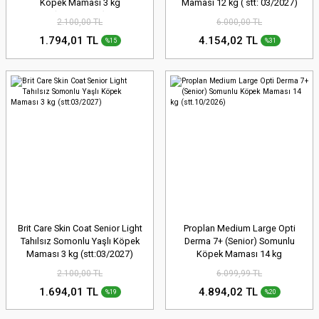
Köpek Maması 3 kg
Maması 12 kg ( stt: 03/2027)
(stt:02/2027)
2.100,00 TL
6.000,00 TL
1.794,01 TL
4.154,02 TL
%15
%31
Brit Care Skin Coat Senior Light
Proplan Medium Large Opti
Tahılsız Somonlu Yaşlı Köpek
Derma 7+ (Senior) Somunlu
Maması 3 kg (stt:03/2027)
Köpek Maması 14 kg
(stt.10/2026)
2.100,00 TL
6.099,99 TL
1.694,01 TL
4.894,02 TL
%19
%20