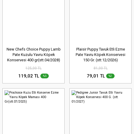
New Chefs Choice Puppy Lamb
Plaisir Puppy Tavuk Etli Ezme
Pate Kuzulu Yavru Köpek
Pate Yavru Köpek Konservesi
Konservesi 400 gr(stt.04/2028)
150 Gr. (stt:12/2026)
125,00 TL
81,00 TL
119,02 TL
79,01 TL
%5
%2