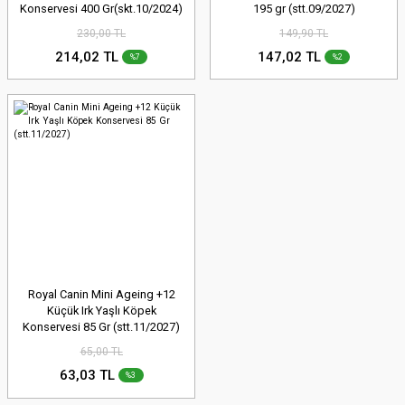
Konservesi 400 Gr(skt.10/2024)
195 gr (stt.09/2027)
230,00 TL
149,90 TL
214,02 TL
147,02 TL
%7
%2
Royal Canin Mini Ageing +12
Küçük Irk Yaşlı Köpek
Konservesi 85 Gr (stt.11/2027)
65,00 TL
63,03 TL
%3