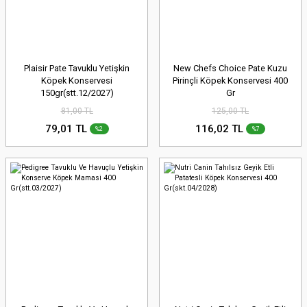
Plaisir Pate Tavuklu Yetişkin
New Chefs Choice Pate Kuzu
Köpek Konservesi
Pirinçli Köpek Konservesi 400
150gr(stt.12/2027)
Gr
81,00 TL
125,00 TL
79,01 TL
116,02 TL
%2
%7