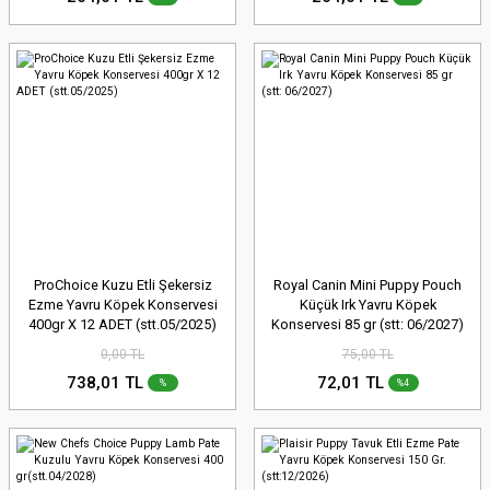
ProChoice Kuzu Etli Şekersiz
Royal Canin Mini Puppy Pouch
Ezme Yavru Köpek Konservesi
Küçük Irk Yavru Köpek
400gr X 12 ADET (stt.05/2025)
Konservesi 85 gr (stt: 06/2027)
0,00 TL
75,00 TL
738,01 TL
72,01 TL
%
%4