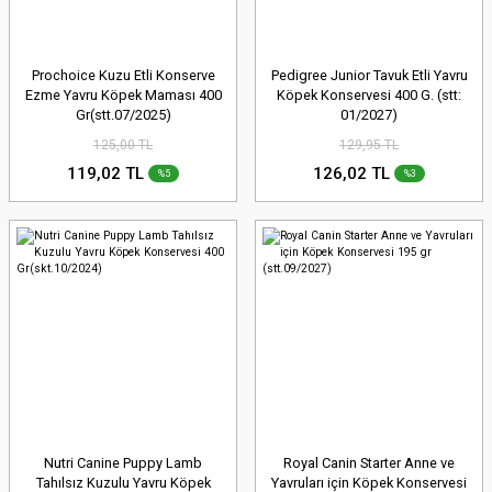
Prochoice Kuzu Etli Konserve
Pedigree Junior Tavuk Etli Yavru
Ezme Yavru Köpek Maması 400
Köpek Konservesi 400 G. (stt:
Gr(stt.07/2025)
01/2027)
125,00 TL
129,95 TL
119,02 TL
126,02 TL
%5
%3
Nutri Canine Puppy Lamb
Royal Canin Starter Anne ve
Tahılsız Kuzulu Yavru Köpek
Yavruları için Köpek Konservesi