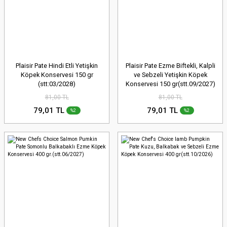
Plaisir Pate Hindi Etli Yetişkin
Plaisir Pate Ezme Biftekli, Kalpli
Köpek Konservesi 150 gr
ve Sebzeli Yetişkin Köpek
(stt:03/2028)
Konservesi 150 gr(stt.09/2027)
81,00 TL
81,00 TL
79,01 TL
79,01 TL
%2
%2