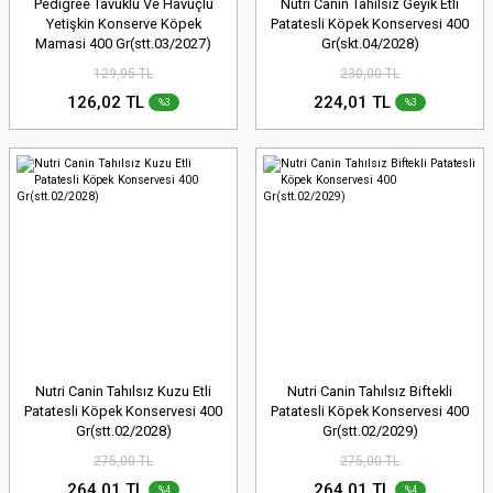
Pedigree Tavuklu Ve Havuçlu
Nutri Canin Tahılsız Geyik Etli
Yetişkin Konserve Köpek
Patatesli Köpek Konservesi 400
Mamasi 400 Gr(stt.03/2027)
Gr(skt.04/2028)
129,95 TL
230,00 TL
126,02 TL
224,01 TL
%3
%3
Nutri Canin Tahılsız Kuzu Etli
Nutri Canin Tahılsız Biftekli
Patatesli Köpek Konservesi 400
Patatesli Köpek Konservesi 400
Gr(stt.02/2028)
Gr(stt.02/2029)
275,00 TL
275,00 TL
264,01 TL
264,01 TL
%4
%4