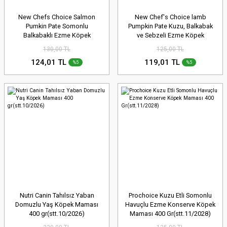
New Chefs Choice Salmon
New Chef's Choice lamb
Pumkin Pate Somonlu
Pumpkin Pate Kuzu, Balkabak
Balkabaklı Ezme Köpek
ve Sebzeli Ezme Köpek
Konservesi 400 gr.(stt.06/2027)
Konservesi 400 gr(stt.10/2026)
130,00 TL
125,00 TL
124,01 TL
119,01 TL
%5
%5
Nutri Canin Tahılsız Yaban
Prochoice Kuzu Etli Somonlu
Domuzlu Yaş Köpek Maması
Havuçlu Ezme Konserve Köpek
400 gr(stt.10/2026)
Maması 400 Gr(stt.11/2028)