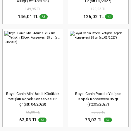
400gr (stt:07/2026)
Gr (stt.03/2027)
149,95 TL
129,95 TL
146,01 TL
126,02 TL
%3
%3
Royal Canin Mini Adult Küçük Irk
Royal Canin Poodle Yetişkin
Yetişkin Köpek Konservesi 85
Köpek Konservesi 85 gr
gr (stt: 04/2028)
(stt:05/2027)
65,00 TL
75,00 TL
63,03 TL
73,02 TL
%3
%3