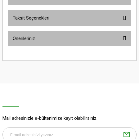
Taksit Seçenekleri
Bu ürüne ilk yorumu siz yapın!
Önerileriniz
Yorum Yaz
Bu ürünün fiyat bilgisi, resim, ürün açıklamalarında ve diğer konularda
yetersiz gördüğünüz noktaları öneri formunu kullanarak tarafımıza
iletebilirsiniz.
Görüş ve önerileriniz için teşekkür ederiz.
Ürün resmi kalitesiz, bozuk veya görüntülenemiyor.
Ürün açıklamasında eksik bilgiler bulunuyor.
Ürün bilgilerinde hatalar bulunuyor.
Ürün fiyatı diğer sitelerden daha pahalı.
Mail adresinizle e-bültenimize kayıt olabilirsiniz.
Bu ürüne benzer farklı alternatifler olmalı.