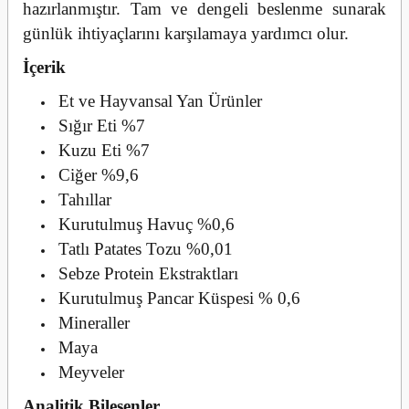
hazırlanmıştır. Tam ve dengeli beslenme sunarak
günlük ihtiyaçlarını karşılamaya yardımcı olur.
İçerik
Et ve Hayvansal Yan Ürünler
Sığır Eti %7
Kuzu Eti %7
Ciğer %9,6
Tahıllar
Kurutulmuş Havuç %0,6
Tatlı Patates Tozu %0,01
Sebze Protein Ekstraktları
Kurutulmuş Pancar Küspesi % 0,6
Mineraller
Maya
Meyveler
Analitik Bileşenler