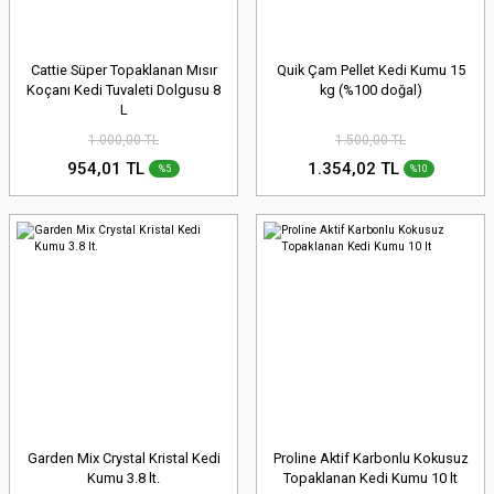
Cattie Süper Topaklanan Mısır
Quik Çam Pellet Kedi Kumu 15
Koçanı Kedi Tuvaleti Dolgusu 8
kg (%100 doğal)
L
1.000,00 TL
1.500,00 TL
954,01 TL
1.354,02 TL
%5
%10
Garden Mix Crystal Kristal Kedi
Proline Aktif Karbonlu Kokusuz
Kumu 3.8 lt.
Topaklanan Kedi Kumu 10 lt