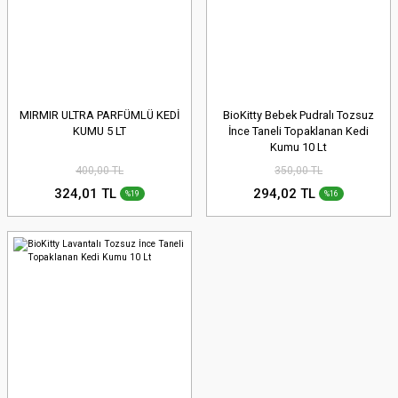
MIRMIR ULTRA PARFÜMLÜ KEDİ
BioKitty Bebek Pudralı Tozsuz
KUMU 5 LT
İnce Taneli Topaklanan Kedi
Kumu 10 Lt
400,00 TL
350,00 TL
324,01 TL
294,02 TL
%19
%16