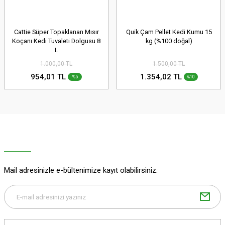
Cattie Süper Topaklanan Mısır
Quik Çam Pellet Kedi Kumu 15
Koçanı Kedi Tuvaleti Dolgusu 8
kg (%100 doğal)
L
1.000,00 TL
1.500,00 TL
954,01 TL
1.354,02 TL
%5
%10
Mail adresinizle e-bültenimize kayıt olabilirsiniz.