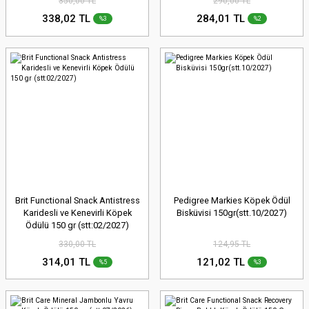
350,00 TL
290,00 TL
338,02 TL
284,01 TL
%3
%2
Brit Functional Snack Antistress
Pedigree Markies Köpek Ödül
Karidesli ve Kenevirli Köpek
Bisküvisi 150gr(stt.10/2027)
Ödülü 150 gr (stt:02/2027)
330,00 TL
124,95 TL
314,01 TL
121,02 TL
%5
%3