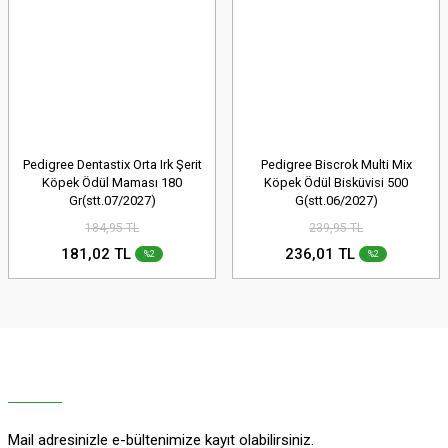
Pedigree Dentastix Orta Irk Şerit
Pedigree Biscrok Multi Mix
Köpek Ödül Maması 180
Köpek Ödül Bisküvisi 500
Gr(stt.07/2027)
G(stt.06/2027)
184,95 TL
239,95 TL
181,02 TL
236,01 TL
%2
%2
Mail adresinizle e-bültenimize kayıt olabilirsiniz.