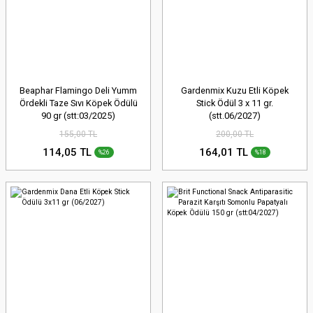
Beaphar Flamingo Deli Yumm
Gardenmix Kuzu Etli Köpek
Ördekli Taze Sıvı Köpek Ödülü
Stick Ödül 3 x 11 gr.
90 gr (stt:03/2025)
(stt.06/2027)
155,00 TL
200,00 TL
114,05 TL
164,01 TL
%26
%18