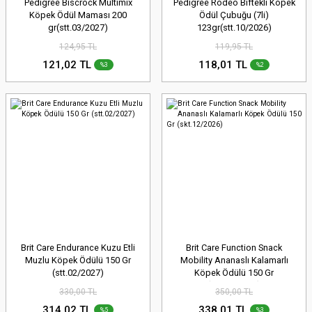
Pedigree Biscrock Multimix
Pedigree Rodeo Biftekli Köpek
Köpek Ödül Maması 200
Ödül Çubuğu (7li)
gr(stt.03/2027)
123gr(stt.10/2026)
124,95 TL
119,95 TL
121,02 TL
118,01 TL
%3
%2
Brit Care Endurance Kuzu Etli
Brit Care Function Snack
Muzlu Köpek Ödülü 150 Gr
Mobility Ananaslı Kalamarlı
(stt.02/2027)
Köpek Ödülü 150 Gr
(skt.12/2026)
330,00 TL
350,00 TL
314,02 TL
338,01 TL
%5
%3