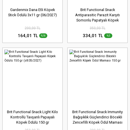
Gardenmix Dana Etli Köpek
Brit Functional Snack
Stick Ödülü 3x11 gr (06/2027)
Antiparasitic Parazit Karşıtı
Somonlu Papatyalı Köpek
Ödülü 150 gr (stt:04/2027)
200,00 TL
350,00 TL
164,01 TL
334,01 TL
%18
%5
Brit Functional Snack Light Kilo
Brit Functional Snack Immunity
Kontrollü Tavşanlı Papayalı
Bağışıklık Güçlendirici Böcekli
Köpek Ödülü 150 gr
Zencefilli Köpek Ödül Maması
(stt:05/2027)
150 gr