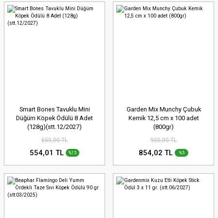
Smart Bones Tavuklu Mini
Garden Mix Munchy Çubuk
Düğüm Köpek Ödülü 8 Adet
Kemik 12,5 cm x 100 adet
(128g)(stt.12/2027)
(800gr)
650,00 TL
900,00 TL
554,01 TL
854,02 TL
%15
%5