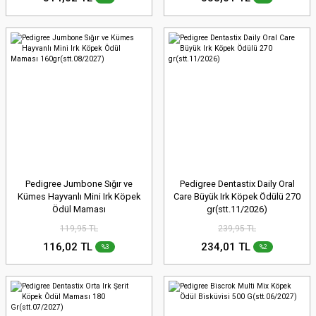
Pedigree Jumbone Sığır ve
Pedigree Dentastix Daily Oral
Kümes Hayvanlı Mini Irk Köpek
Care Büyük Irk Köpek Ödülü 270
Ödül Maması
gr(stt.11/2026)
160gr(stt.08/2027)
119,95 TL
239,95 TL
116,02 TL
234,01 TL
%3
%2