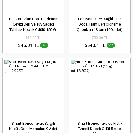
Brit Care Skin Coat Hindistan
Eco Natura Pet Sağlıklı Diş
Cevizi Deri Ve Tüy Sağlığı
Doğal Ham Deri Çiğneme
Tahılsız Köpek Ödülü 150 Gr
Çubukları 13 cm (100 adet)
(stt.01/2027)
350,00 TL
750,00 TL
345,01 TL
654,01 TL
%1
%13
Smart Bones Tavuk Sargılı
Smart Bones Tavuklu Fıstık
Küçük Ödül Mamaları 9 Adet
Ezmeli Köpek Ödül 5 Adet