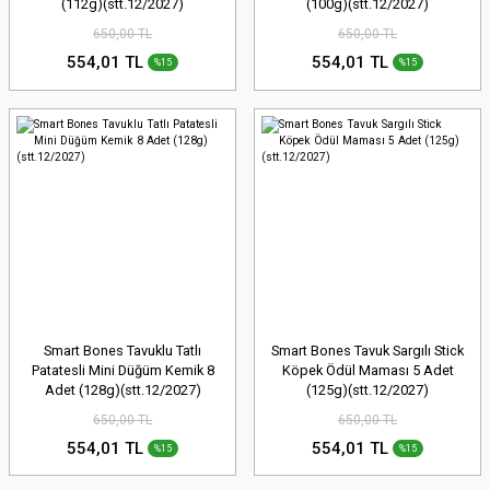
(112g)(stt.12/2027)
(100g)(stt.12/2027)
650,00 TL
650,00 TL
554,01 TL
554,01 TL
%15
%15
Smart Bones Tavuklu Tatlı
Smart Bones Tavuk Sargılı Stick
Patatesli Mini Düğüm Kemik 8
Köpek Ödül Maması 5 Adet
Adet (128g)(stt.12/2027)
(125g)(stt.12/2027)
650,00 TL
650,00 TL
554,01 TL
554,01 TL
%15
%15