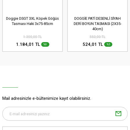
Doggie DSGT 3XL Köpek Göğüs
DOGGİE PATİ DESENLİ SİYAH
Tasması Haki 3x75-85cm
DERİ BOYUN TASMASI (2X35-
40cm)
1.300,00 TL
550,00 TL
1.184,01 TL
524,01 TL
%9
%5
Mail adresinizle e-bültenimize kayıt olabilirsiniz.