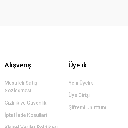
Alışveriş
Üyelik
Mesafeli Satış
Yeni Üyelik
Sözleşmesi
Üye Girişi
Gizlilik ve Güvenlik
Şifremi Unuttum
İptal İade Koşullari
Kişisel Veriler Politikası