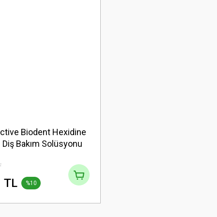
ctive Biodent Hexidine
e Diş Bakım Solüsyonu
 ml (stt:01/2026)
L
 TL
%10