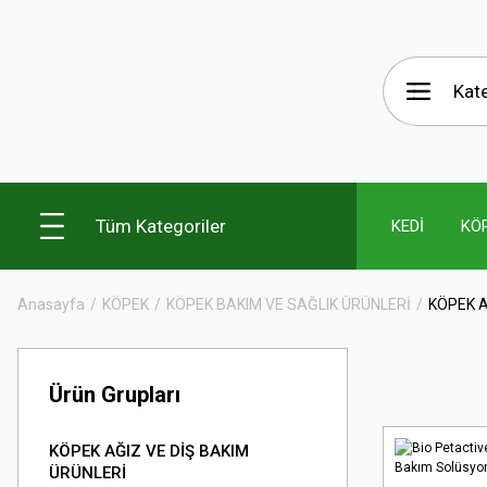
Tüm Kategoriler
KEDİ
KÖ
Anasayfa
KÖPEK
KÖPEK BAKIM VE SAĞLIK ÜRÜNLERİ
KÖPEK A
Ürün Grupları
KÖPEK AĞIZ VE DİŞ BAKIM
ÜRÜNLERİ