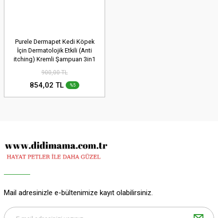
Purele Dermapet Kedi Köpek
İçin Dermatolojik Etkili (Anti
itching) Kremli Şampuan 3in1
450 ml (stt.06/2029)
900,00 TL
854,02 TL
%5
Mail adresinizle e-bültenimize kayıt olabilirsiniz.