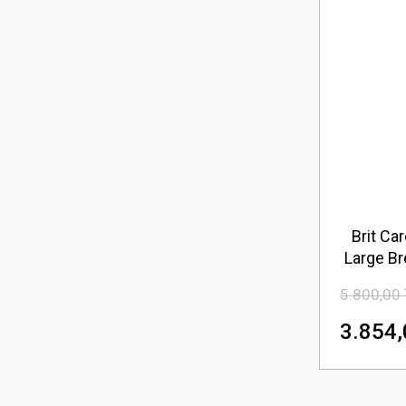
Brit Ca
Large Br
Etli 
5.800,00
Maması
3.854,