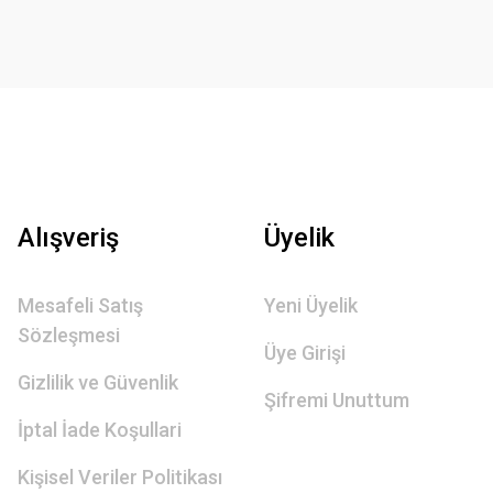
Alışveriş
Üyelik
Mesafeli Satış
Yeni Üyelik
Sözleşmesi
Üye Girişi
Gizlilik ve Güvenlik
Şifremi Unuttum
İptal İade Koşullari
Kişisel Veriler Politikası