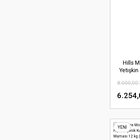
Hills 
Yetişki
Bo
8.000,00
6.254,
YENİ