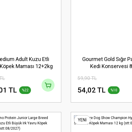
Medium Adult Kuzu Etli
Gourmet Gold Sığır Pa
n Köpek Maması 12+2kg
Kedi Konservesi 8
nus(stt:09/2027)
(stt:12/2026)
 TL
59,90 TL
01 TL
54,02 TL
%22
%10
YENİ