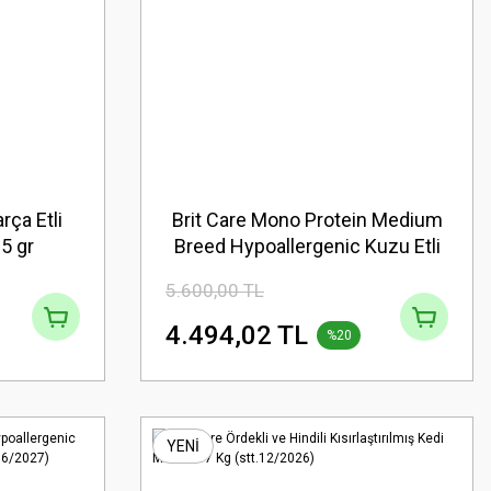
rça Etli
Brit Care Mono Protein Medium
5 gr
Breed Hypoallergenic Kuzu Etli
Orta Irk Köpek Maması 12 kg
5.600,00 TL
(stt:08/2027)
4.494,02 TL
%20
YENİ