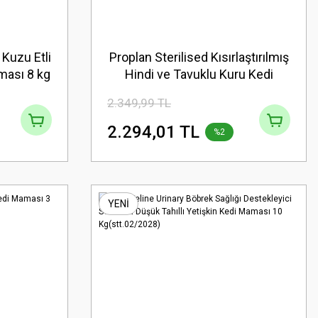
 Kuzu Etli
Proplan Sterilised Kısırlaştırılmış
aması 8 kg
Hindi ve Tavuklu Kuru Kedi
Maması 3 kg(stt.10/2027)
2.349,99 TL
2.294,01 TL
%2
YENİ