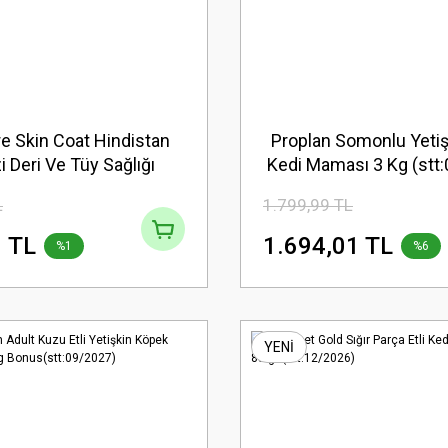
re Skin Coat Hindistan
Proplan Somonlu Yetiş
i Deri Ve Tüy Sağlığı
Kedi Maması 3 Kg (stt
ız Köpek Ödülü 150 Gr
L
1.799,99 TL
(stt.01/2027)
 TL
1.694,01 TL
%1
%6
YENİ