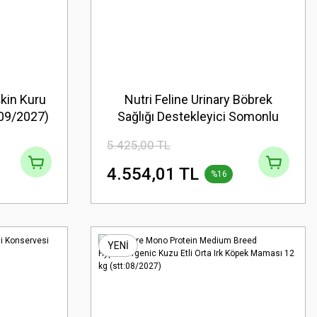
kin Kuru
Nutri Feline Urinary Böbrek
:09/2027)
Sağlığı Destekleyici Somonlu
Düşük Tahıllı Yetişkin Kedi
5.425,00 TL
Maması 10 Kg(stt.02/2028)
4.554,01 TL
%16
YENİ