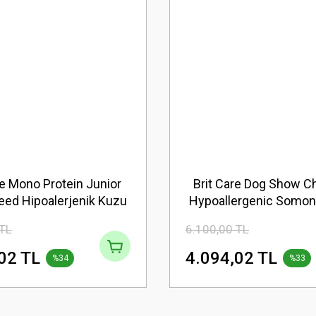
re Mono Protein Junior
Brit Care Dog Show 
eed Hipoalerjenik Kuzu
Hypoallergenic Somon
Büyük Irk Yavru Köpek
Maması 12 kg (stt:0
 TL
6.100,00 TL
 12 kg (stt:08/2027)
02 TL
4.094,02 TL
%34
%33