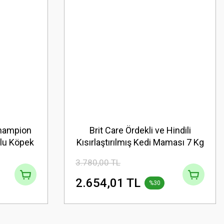
Champion
Brit Care Ördekli ve Hindili
lu Köpek
Kısırlaştırılmış Kedi Maması 7 Kg
6/2027)
(stt.12/2026)
3.780,00 TL
2.654,01 TL
%30