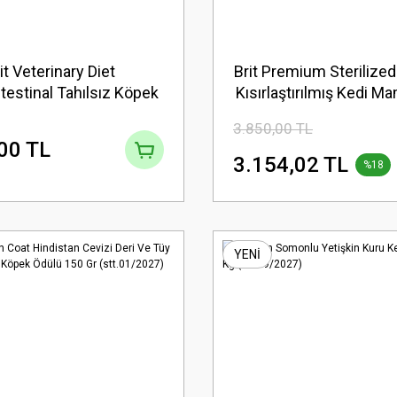
it Veterinary Diet
Brit Premium Sterilized
testinal Tahılsız Köpek
Kısırlaştırılmış Kedi M
 12 kg (stt:04/2027)
(stt:05/2027)
3.850,00 TL
00 TL
3.154,02 TL
%18
YENİ