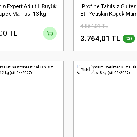
in Expert Adult L Büyük
Profine Tahılsız Glute
Köpek Maması 13 kg
Etli Yetişkin Köpek Ma
(stt:12/2026)
(stt:04/2027)
4.864,01 TL
00 TL
3.764,01 TL
%23
YENİ