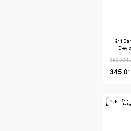
Brit Ca
Ceviz
Tahıls
350,00 T
345,01
YENİ