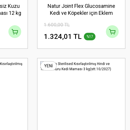
nsiz Kuzu
Natur Joint Flex Glucosamine
ması 12 kg
Kedi ve Köpekler için Eklem
Sağlığı ve Eklem Sıvısı Desteği
1.600,00 TL
90 Tablet (stt:12/2026)
1.324,01 TL
%17
YENİ