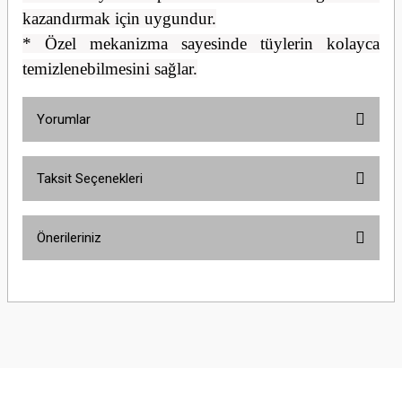
kazandırmak için uygundur.
* Özel mekanizma sayesinde tüylerin kolayca
temizlenebilmesini sağlar.
Yorumlar
Taksit Seçenekleri
Bu ürüne ilk yorumu siz yapın!
Önerileriniz
Yorum Yaz
Bu ürünün fiyat bilgisi, resim, ürün açıklamalarında ve diğer konularda
yetersiz gördüğünüz noktaları öneri formunu kullanarak tarafımıza
iletebilirsiniz.
Görüş ve önerileriniz için teşekkür ederiz.
Ürün resmi kalitesiz, bozuk veya görüntülenemiyor.