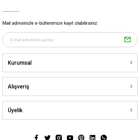
Ürün açıklamasında eksik bilgiler bulunuyor.
Ürün bilgilerinde hatalar bulunuyor.
Ürün fiyatı diğer sitelerden daha pahalı.
Mail adresinizle e-bültenimize kayıt olabilirsiniz.
Bu ürüne benzer farklı alternatifler olmalı.
Kurumsal
Gönder
Alışveriş
Üyelik