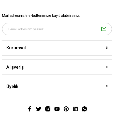
Ürün bilgilerinde hatalar bulunuyor.
Ürün fiyatı diğer sitelerden daha pahalı.
Mail adresinizle e-bültenimize kayıt olabilirsiniz.
Bu ürüne benzer farklı alternatifler olmalı.
Kurumsal
Gönder
Alışveriş
Üyelik