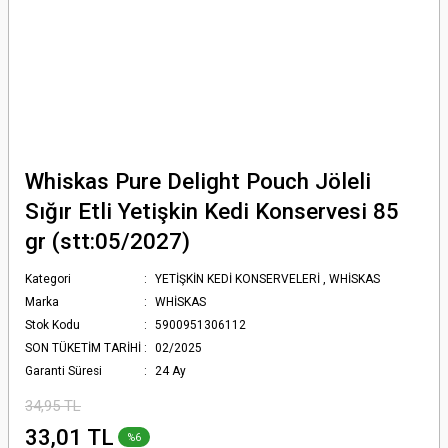
Whiskas Pure Delight Pouch Jöleli
Sığır Etli Yetişkin Kedi Konservesi 85
gr (stt:05/2027)
Kategori
YETİŞKİN KEDİ KONSERVELERİ
,
WHİSKAS
Marka
WHİSKAS
Stok Kodu
5900951306112
SON TÜKETİM TARİHİ
02/2025
Garanti Süresi
24 Ay
34,95 TL
33,01 TL
%6