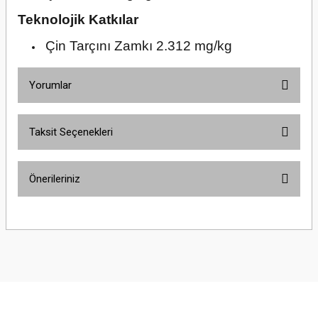
Teknolojik Katkılar
Çin Tarçını Zamkı 2.312 mg/kg
Yorumlar
Taksit Seçenekleri
Bu ürüne ilk yorumu siz yapın!
Önerileriniz
Yorum Yaz
Bu ürünün fiyat bilgisi, resim, ürün açıklamalarında ve diğer konularda
yetersiz gördüğünüz noktaları öneri formunu kullanarak tarafımıza
iletebilirsiniz.
Görüş ve önerileriniz için teşekkür ederiz.
Ürün resmi kalitesiz, bozuk veya görüntülenemiyor.
Ürün açıklamasında eksik bilgiler bulunuyor.