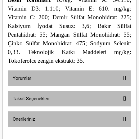
Vitamin D3: 1.110; Vitamin E: 610. mg/kg:
Vitamin C: 200; Demir Sülfat Monohidrat: 225;
Kalsiyum İyodat Susuz: 3,6; Bakır Sülfat
Pentahidrat: 55; Mangan Sülfat Monohidrat: 55;
Çinko Sülfat Monohidrat: 475; Sodyum Selenit:
0,33. Teknolojik Katkı Maddeleri mg/kg:
Tokoferolce zengin ekstrakt: 35.
Yorumlar
Taksit Seçenekleri
Bu ürüne ilk yorumu siz yapın!
Önerileriniz
Yorum Yaz
Bu ürünün fiyat bilgisi, resim, ürün açıklamalarında ve diğer konularda