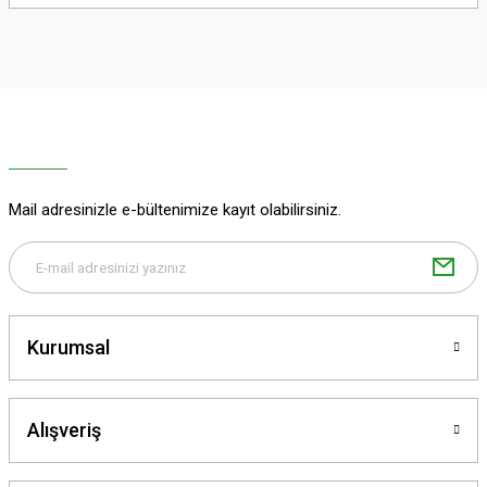
yetersiz gördüğünüz noktaları öneri formunu kullanarak tarafımıza
iletebilirsiniz.
Görüş ve önerileriniz için teşekkür ederiz.
Ürün resmi kalitesiz, bozuk veya görüntülenemiyor.
Ürün açıklamasında eksik bilgiler bulunuyor.
Ürün bilgilerinde hatalar bulunuyor.
Ürün fiyatı diğer sitelerden daha pahalı.
Mail adresinizle e-bültenimize kayıt olabilirsiniz.
Bu ürüne benzer farklı alternatifler olmalı.
Kurumsal
Gönder
Alışveriş