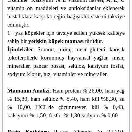
vitamin ön maddeleri ve antioksidanlar eklenerek
hastalıklara karşı köpeğin bağışıklık sistemi takviye
edilmiştir.
1+ yaş köpekler için tavsiye edilen yüksek kaliteye
sahip bir
yetişkin köpek maması
türüdür.
İçindekiler
: Somon, pirinç, mısır gluteni, karışık
tokoferollerle korunmuş hayvansal yağlar, mısır,
mineraller, pancar posası, selüloz, kalsiyum fosfat,
sodyum klorür, tuz, vitaminler ve mineraller.
Mamanın Analizi
: Ham protein % 26,00, ham yağ
% 15,80, ham selüloz % 5,40, ham kül %8,30, su
% 10,00, HCL'de çözünmeyen kül % 0,43,
kalsiyum % 1,50, fosfor % 1,30,sodyum % 0,60
Besin Katkıları
: IU/kg: Vitamin A: 34.110;