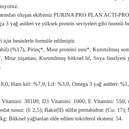
nıyoruz.
anlarından oluşan ekibimiz PURINA PRO PLAN ACTI-PROTE
a 3 yağ asitleri ve yüksek protein seviyeleri gibi önemli
i için besinlerle formüle edilmiştir.
dahil) (%17), Pirinç*, Mısır proteini unu*, Kurutulmuş s
, Mısır nişastası, Kurutulmuş bitkisel lif, Soya fasulyesi
.
18,0, Ham kül: %7,0, Lif: %3,0, Omega 3 yağ asitleri: %1,
 Vitamini: 38100; D3 Vitamini: 1000; E Vitamini: 550; 
dat susuz: (I: 2,5); Bakır(II) sülfat pentahidrat: (Cu: 17
: Bitkisel yağlardan elde edilen tokoferol ekstresi: 54.