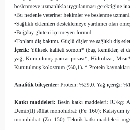
beslenmeye uzmanlıkla uygulanması gerektiğine ina
•Bu nedenle veteriner hekimler ve beslenme uzm
•Sağlıklı eklemleri desteklemeye yardımcı olan omeg
•Buğday gluteni içermeyen formül.
•Toplam diş bakımı. Güçlü dişler ve sağlıklı diş etler
İçerik
: Yüksek kaliteli somon* (baş, kemikler, et 
yağ, Kurutulmuş pancar posası*, Hidrolizat, Mısır*
Kurutulmuş kolostrum (%0,1). * Protein kaynakları
Analitik bileşenler:
Protein: %29,0, Yağ içeriği: %
Katkı maddeleri:
Besin katkı maddeleri: IU/kg: A
Demir(II) sülfat monohidrat: (Fe: 160); Kalsiyum iyo
monohidrat: (Zn: 150). Teknik katkı maddeleri: mg/kg