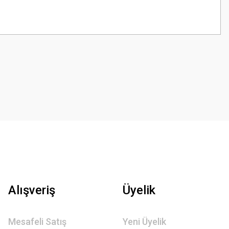
z.
Alışveriş
Üyelik
Mesafeli Satış
Yeni Üyelik