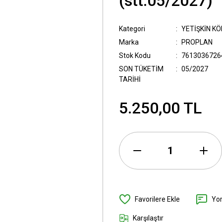
(stt:05/2027)
Kategori
YETİŞKİN K
Marka
PROPLAN
Stok Kodu
7613036726
SON TÜKETİM
05/2027
TARİHİ
5.250,00 TL
Yo
Karşılaştır