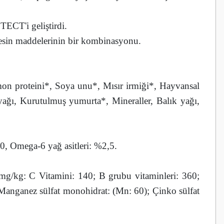
CT'i geliştirdi.
 besin maddelerinin bir kombinasyonu.
omon proteini*, Soya unu*, Mısır irmiği*, Hayvansal
 yağı, Kurutulmuş yumurta*, Mineraller, Balık yağı,
0, Omega-6 yağ asitleri: %2,5.
mg/kg: C Vitamini: 140; B grubu vitaminleri: 360;
); Manganez sülfat monohidrat: (Mn: 60); Çinko sülfat