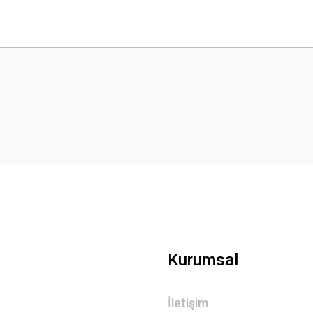
 yetersiz gördüğünüz noktaları öneri formunu kullanarak tarafımıza iletebilirsini
Bu ürüne ilk yorumu siz yapın!
Yorum Yaz
Gönder
Kurumsal
İletişim