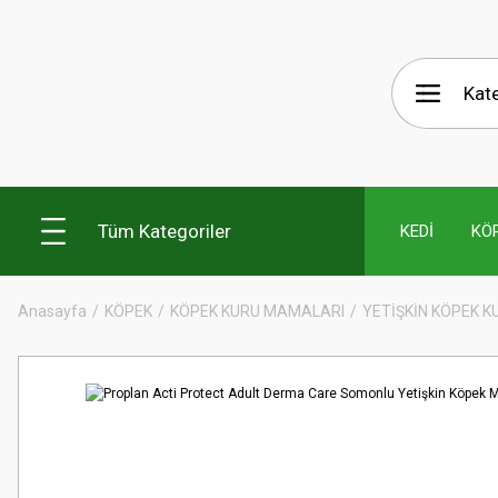
Tüm Kategoriler
KEDİ
KÖ
Anasayfa
KÖPEK
KÖPEK KURU MAMALARI
YETİŞKİN KÖPEK 