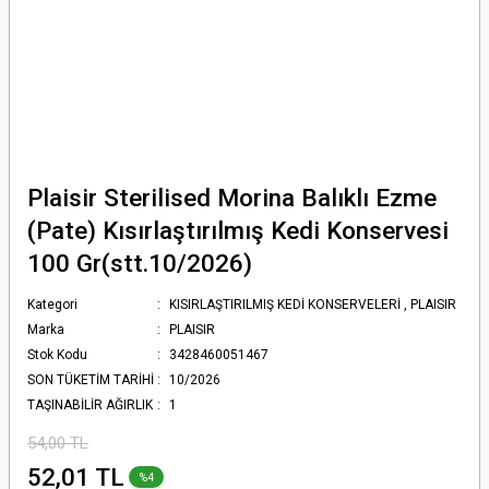
Plaisir Sterilised Morina Balıklı Ezme
(Pate) Kısırlaştırılmış Kedi Konservesi
100 Gr(stt.10/2026)
Kategori
KISIRLAŞTIRILMIŞ KEDİ KONSERVELERİ
,
PLAISIR
Marka
PLAISIR
Stok Kodu
3428460051467
SON TÜKETİM TARİHİ
10/2026
TAŞINABİLİR AĞIRLIK
1
54,00 TL
52,01 TL
%4