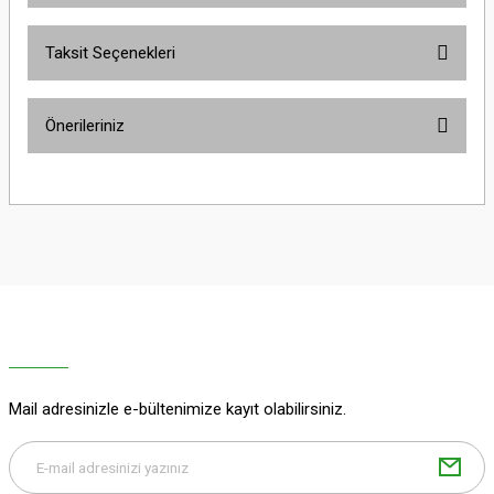
Taksit Seçenekleri
Bu ürüne ilk yorumu siz yapın!
Önerileriniz
Yorum Yaz
Bu ürünün fiyat bilgisi, resim, ürün açıklamalarında ve diğer konularda
yetersiz gördüğünüz noktaları öneri formunu kullanarak tarafımıza
iletebilirsiniz.
Görüş ve önerileriniz için teşekkür ederiz.
Ürün resmi kalitesiz, bozuk veya görüntülenemiyor.
Ürün açıklamasında eksik bilgiler bulunuyor.
Ürün bilgilerinde hatalar bulunuyor.
Ürün fiyatı diğer sitelerden daha pahalı.
Mail adresinizle e-bültenimize kayıt olabilirsiniz.
Bu ürüne benzer farklı alternatifler olmalı.