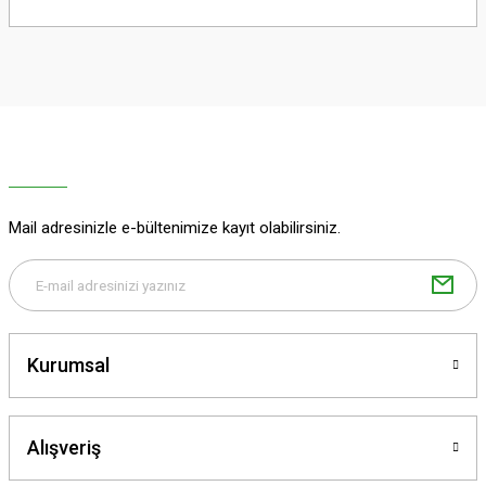
Bu ürünün fiyat bilgisi, resim, ürün açıklamalarında ve diğer konularda
yetersiz gördüğünüz noktaları öneri formunu kullanarak tarafımıza
iletebilirsiniz.
Görüş ve önerileriniz için teşekkür ederiz.
Ürün resmi kalitesiz, bozuk veya görüntülenemiyor.
Ürün açıklamasında eksik bilgiler bulunuyor.
Ürün bilgilerinde hatalar bulunuyor.
Ürün fiyatı diğer sitelerden daha pahalı.
Mail adresinizle e-bültenimize kayıt olabilirsiniz.
Bu ürüne benzer farklı alternatifler olmalı.
Kurumsal
Gönder
Alışveriş