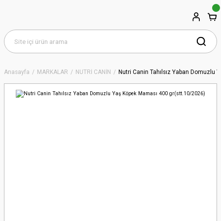
Anasayfa
MARKALAR
NUTRİ CANİN
Nutri Canin Tahılsız Yaban Domuzlu 