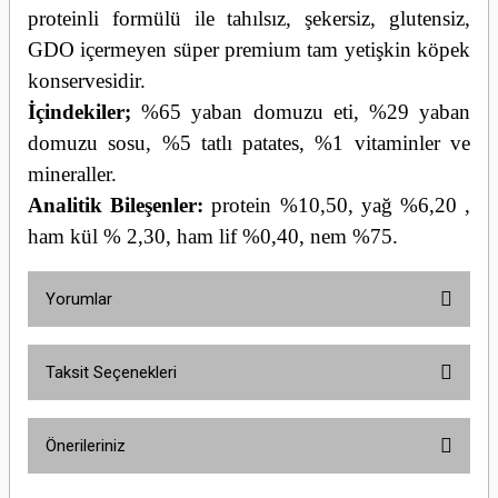
proteinli formülü ile tahılsız, şekersiz, glutensiz,
GDO içermeyen süper premium tam yetişkin köpek
konservesidir.
İçindekiler;
%65 yaban domuzu eti, %29 yaban
domuzu sosu, %5 tatlı patates, %1 vitaminler ve
mineraller.
Analitik Bileşenler:
protein %10,50, yağ %6,20 ,
ham kül % 2,30, ham lif %0,40, nem %75.
Yorumlar
Taksit Seçenekleri
Bu ürüne ilk yorumu siz yapın!
Önerileriniz
Yorum Yaz