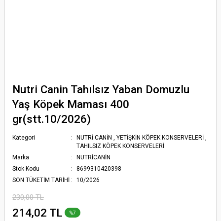
Nutri Canin Tahılsız Yaban Domuzlu
Yaş Köpek Maması 400
gr(stt.10/2026)
Kategori
NUTRİ CANİN
,
YETİŞKİN KÖPEK KONSERVELERİ
,
TAHILSIZ KÖPEK KONSERVELERİ
Marka
NUTRİCANİN
Stok Kodu
8699310420398
SON TÜKETİM TARİHİ
10/2026
230,00 TL
214,02 TL
%7