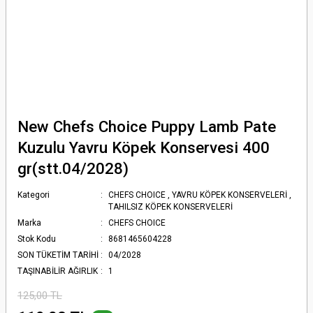
New Chefs Choice Puppy Lamb Pate
Kuzulu Yavru Köpek Konservesi 400
gr(stt.04/2028)
Kategori
CHEFS CHOICE
,
YAVRU KÖPEK KONSERVELERİ
,
TAHILSIZ KÖPEK KONSERVELERİ
Marka
CHEFS CHOICE
Stok Kodu
8681465604228
SON TÜKETİM TARİHİ
04/2028
TAŞINABİLİR AĞIRLIK
1
125,00 TL