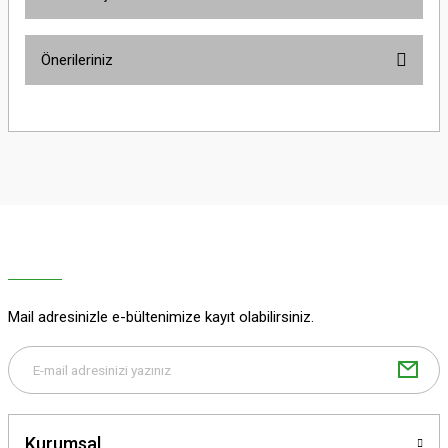
Bu ürüne ilk yorumu siz yapın!
Önerileriniz
Yorum Yaz
Bu ürünün fiyat bilgisi, resim, ürün açıklamalarında ve diğer konularda
yetersiz gördüğünüz noktaları öneri formunu kullanarak tarafımıza
iletebilirsiniz.
Görüş ve önerileriniz için teşekkür ederiz.
Ürün resmi kalitesiz, bozuk veya görüntülenemiyor.
Ürün açıklamasında eksik bilgiler bulunuyor.
Ürün bilgilerinde hatalar bulunuyor.
Ürün fiyatı diğer sitelerden daha pahalı.
Mail adresinizle e-bültenimize kayıt olabilirsiniz.
Bu ürüne benzer farklı alternatifler olmalı.
Kurumsal