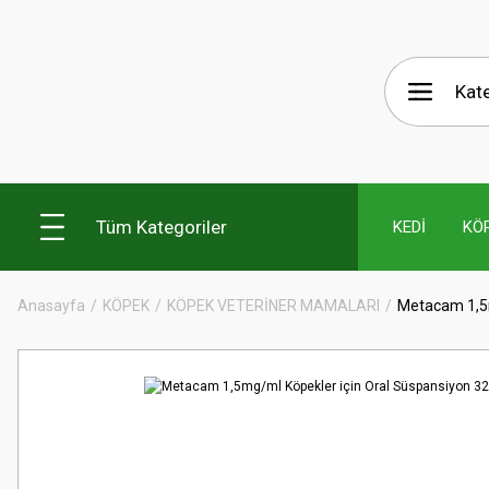
Tüm Kategoriler
KEDİ
KÖ
Anasayfa
KÖPEK
KÖPEK VETERİNER MAMALARI
Metacam 1,5m