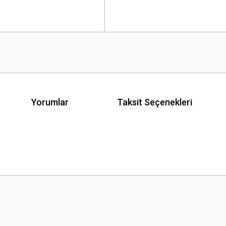
Yorumlar
Taksit Seçenekleri
 yetersiz gördüğünüz noktaları öneri formunu kullanarak tarafımıza iletebilirsini
Bu ürüne ilk yorumu siz yapın!
Yorum Yaz