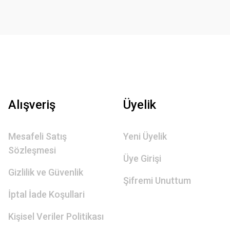
Alışveriş
Üyelik
Mesafeli Satış
Yeni Üyelik
Sözleşmesi
Üye Girişi
Gizlilik ve Güvenlik
Şifremi Unuttum
İptal İade Koşullari
Kişisel Veriler Politikası