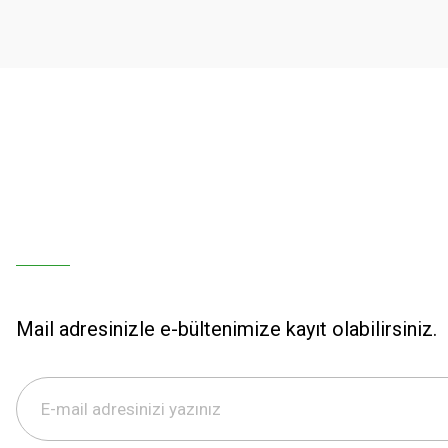
Ürün bilgilerinde hatalar bulunuyor.
Ürün fiyatı diğer sitelerden daha pahalı.
Bu ürüne benzer farklı alternatifler olmalı.
Mail adresinizle e-bültenimize kayıt olabilirsiniz.