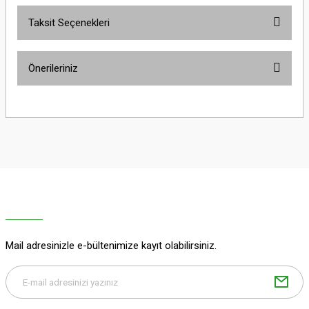
Taksit Seçenekleri
Bu ürüne ilk yorumu siz yapın!
Önerileriniz
Yorum Yaz
Bu ürünün fiyat bilgisi, resim, ürün açıklamalarında ve diğer konularda
yetersiz gördüğünüz noktaları öneri formunu kullanarak tarafımıza
iletebilirsiniz.
Görüş ve önerileriniz için teşekkür ederiz.
Ürün resmi kalitesiz, bozuk veya görüntülenemiyor.
Ürün açıklamasında eksik bilgiler bulunuyor.
Ürün bilgilerinde hatalar bulunuyor.
Ürün fiyatı diğer sitelerden daha pahalı.
Mail adresinizle e-bültenimize kayıt olabilirsiniz.
Bu ürüne benzer farklı alternatifler olmalı.