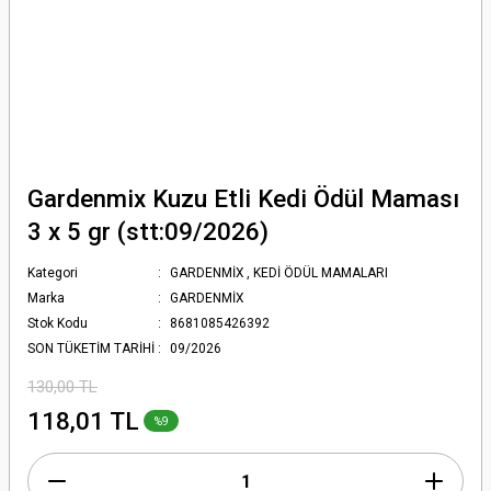
Gardenmix Kuzu Etli Kedi Ödül Maması
3 x 5 gr (stt:09/2026)
Kategori
GARDENMİX
,
KEDİ ÖDÜL MAMALARI
Marka
GARDENMİX
Stok Kodu
8681085426392
SON TÜKETİM TARİHİ
09/2026
130,00 TL
118,01 TL
%9