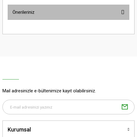
Önerileriniz
Yorum Yaz
Bu ürünün fiyat bilgisi, resim, ürün açıklamalarında ve diğer konularda
yetersiz gördüğünüz noktaları öneri formunu kullanarak tarafımıza
iletebilirsiniz.
Görüş ve önerileriniz için teşekkür ederiz.
Ürün resmi kalitesiz, bozuk veya görüntülenemiyor.
Ürün açıklamasında eksik bilgiler bulunuyor.
Ürün bilgilerinde hatalar bulunuyor.
Ürün fiyatı diğer sitelerden daha pahalı.
Mail adresinizle e-bültenimize kayıt olabilirsiniz.
Bu ürüne benzer farklı alternatifler olmalı.
Kurumsal
Gönder