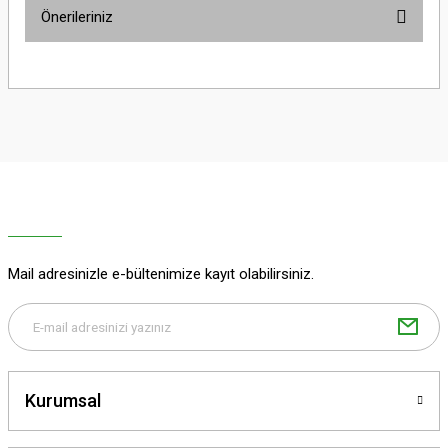
Önerileriniz
Yorum Yaz
Bu ürünün fiyat bilgisi, resim, ürün açıklamalarında ve diğer konularda
yetersiz gördüğünüz noktaları öneri formunu kullanarak tarafımıza
iletebilirsiniz.
Görüş ve önerileriniz için teşekkür ederiz.
Ürün resmi kalitesiz, bozuk veya görüntülenemiyor.
Ürün açıklamasında eksik bilgiler bulunuyor.
Ürün bilgilerinde hatalar bulunuyor.
Ürün fiyatı diğer sitelerden daha pahalı.
Mail adresinizle e-bültenimize kayıt olabilirsiniz.
Bu ürüne benzer farklı alternatifler olmalı.
Kurumsal
Gönder