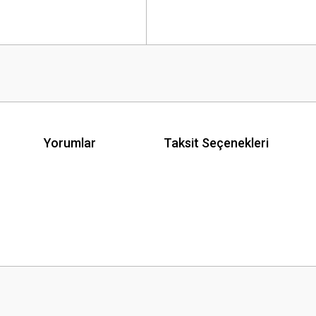
Yorumlar
Taksit Seçenekleri
 yetersiz gördüğünüz noktaları öneri formunu kullanarak tarafımıza iletebilirsini
Bu ürüne ilk yorumu siz yapın!