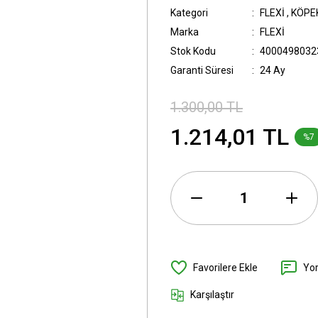
Kategori
FLEXİ
,
KÖPE
Marka
FLEXİ
Stok Kodu
4000498032
Garanti Süresi
24 Ay
1.300,00 TL
1.214,01 TL
%7
Yo
Karşılaştır