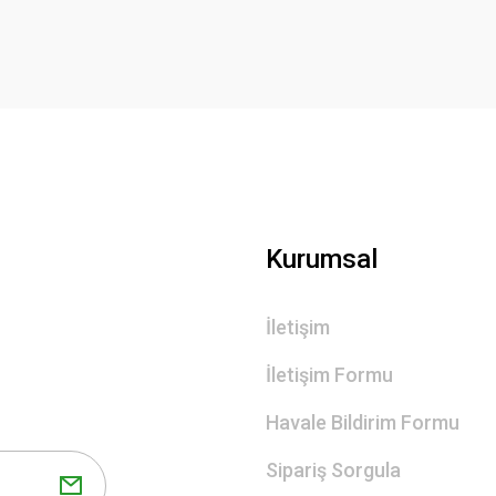
Yorum Yaz
Gönder
Kurumsal
İletişim
İletişim Formu
Havale Bildirim Formu
Sipariş Sorgula