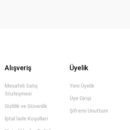
Alışveriş
Üyelik
Mesafeli Satış
Yeni Üyelik
Sözleşmesi
Üye Girişi
Gizlilik ve Güvenlik
Şifremi Unuttum
İptal İade Koşullari