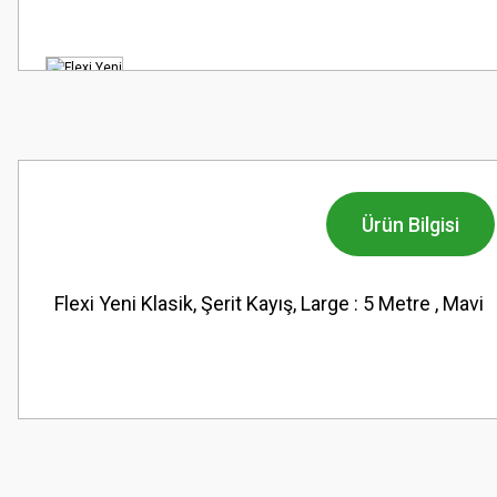
Ürün Bilgisi
Flexi Yeni Klasik, Şerit Kayış, Large : 5 Metre , Mavi
Bu ürünün fiyat bilgisi, resim, ürün açıklamalarında ve diğer konularda
Görüş ve önerileriniz için teşekkür ederiz.
Ürün resmi kalitesiz, bozuk veya görüntülenemiyor.