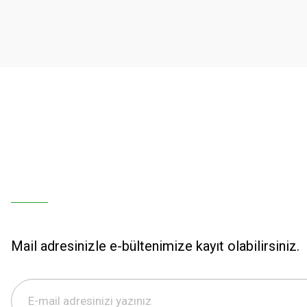
Ürün açıklamasında eksik bilgiler bulunuyor.
Ürün bilgilerinde hatalar bulunuyor.
Ürün fiyatı diğer sitelerden daha pahalı.
Bu ürüne benzer farklı alternatifler olmalı.
Mail adresinizle e-bültenimize kayıt olabilirsiniz.