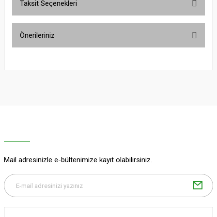
Taksit Seçenekleri
Bu ürüne ilk yorumu siz yapın!
Önerileriniz
Yorum Yaz
Bu ürünün fiyat bilgisi, resim, ürün açıklamalarında ve diğer konularda
yetersiz gördüğünüz noktaları öneri formunu kullanarak tarafımıza
iletebilirsiniz.
Görüş ve önerileriniz için teşekkür ederiz.
Ürün resmi kalitesiz, bozuk veya görüntülenemiyor.
Ürün açıklamasında eksik bilgiler bulunuyor.
Ürün bilgilerinde hatalar bulunuyor.
Ürün fiyatı diğer sitelerden daha pahalı.
Mail adresinizle e-bültenimize kayıt olabilirsiniz.
Bu ürüne benzer farklı alternatifler olmalı.