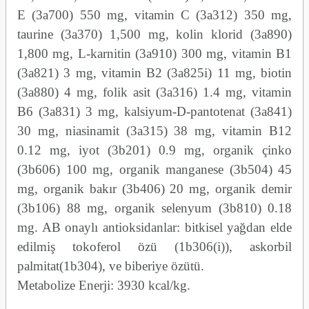
E (3a700) 550 mg, vitamin C (3a312) 350 mg,
taurine (3a370) 1,500 mg, kolin klorid (3a890)
1,800 mg, L-karnitin (3a910) 300 mg, vitamin B1
(3a821) 3 mg, vitamin B2 (3a825i) 11 mg, biotin
(3a880) 4 mg, folik asit (3a316) 1.4 mg, vitamin
B6 (3a831) 3 mg, kalsiyum-D-pantotenat (3a841)
30 mg, niasinamit (3a315) 38 mg, vitamin B12
0.12 mg, iyot (3b201) 0.9 mg, organik çinko
(3b606) 100 mg, organik manganese (3b504) 45
mg, organik bakır (3b406) 20 mg, organik demir
(3b106) 88 mg, organik selenyum (3b810) 0.18
mg. AB onaylı antioksidanlar: bitkisel yağdan elde
edilmiş tokoferol özü (1b306(i)), askorbil
palmitat(1b304), ve biberiye özütü.
Metabolize Enerji: 3930 kcal/kg.