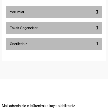
Yorumlar
Taksit Seçenekleri
Bu ürüne ilk yorumu siz yapın!
Önerileriniz
Yorum Yaz
Bu ürünün fiyat bilgisi, resim, ürün açıklamalarında ve diğer konularda
yetersiz gördüğünüz noktaları öneri formunu kullanarak tarafımıza
iletebilirsiniz.
Görüş ve önerileriniz için teşekkür ederiz.
Ürün resmi kalitesiz, bozuk veya görüntülenemiyor.
Ürün açıklamasında eksik bilgiler bulunuyor.
Ürün bilgilerinde hatalar bulunuyor.
Ürün fiyatı diğer sitelerden daha pahalı.
Mail adresinizle e-bültenimize kayıt olabilirsiniz.